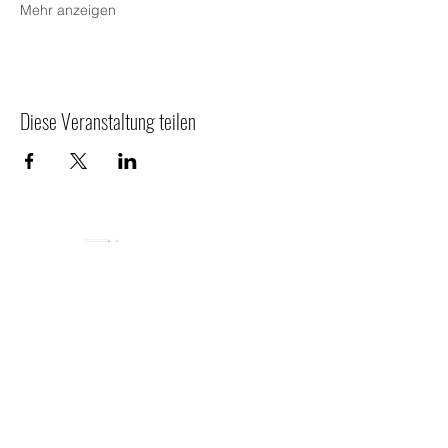
Mehr anzeigen
Diese Veranstaltung teilen
Eventsaal am Wolfstein
Wolfsheim Finanz & Kapital Service GmbH
Kurfürstendamm 124
D-10711 Berlin
HRB 263723B
Registergericht: Charlottenburg (Berlin)