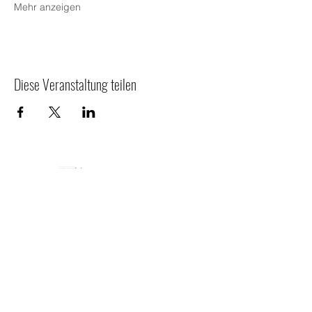
Mehr anzeigen
Diese Veranstaltung teilen
Eventsaal am Wolfstein
Wolfsheim Finanz & Kapital Service GmbH
Kurfürstendamm 124
D-10711 Berlin
HRB 263723B
Registergericht: Charlottenburg (Berlin)